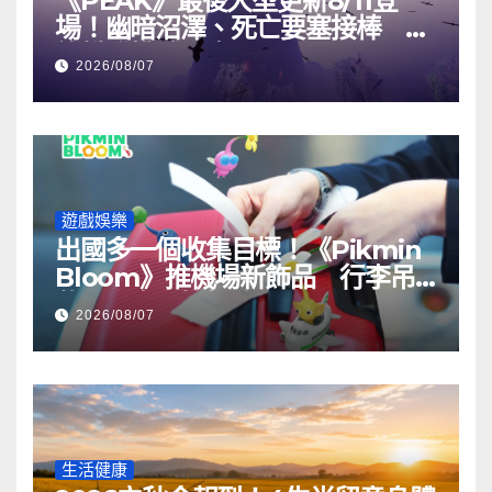
《PEAK》最後大型更新8/11登
場！幽暗沼澤、死亡要塞接棒 最
終攀登挑戰曝光
2026/08/07
遊戲娛樂
出國多一個收集目標！《Pikmin
Bloom》推機場新飾品 行李吊
牌印上專屬機場代碼
2026/08/07
生活健康