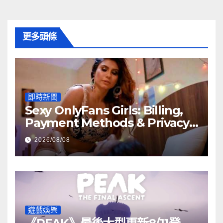
更多頭條
即時新聞
Sexy OnlyFans Girls: Billing,
Payment Methods & Privacy
Guide
2026/08/08
遊戲娛樂