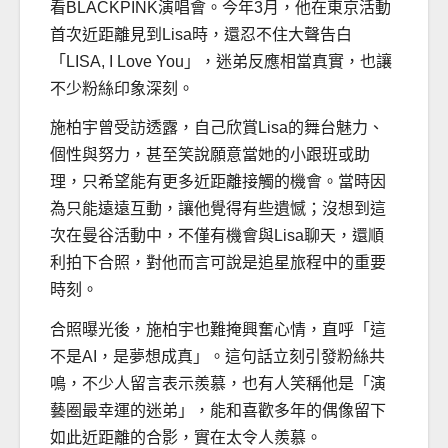
看BLACKPINK演唱會。今年3月，他在東京活動
首次近距離見到Lisa時，還忍不住大聲告白
「LISA, I Love You」，迷弟反應相當真實，也讓
不少粉絲印象深刻。
施柏宇曾受訪透露，自己欣賞Lisa的舞台魅力、
個性與努力，甚至笑說願意當她的小跟班或助
理，只希望能有更多近距離接觸的機會。當時因
為只能遠遠互動，讓他覺得有些遺憾；沒想到這
次在曼谷活動中，不僅有機會與Lisa聊天，還順
利拍下合照，對他而言可說是追星旅程中的重要
時刻。
合照曝光後，施柏宇也難掩興奮心情，直呼「這
不是AI，是夢想成真」。這句話立刻引發粉絲共
鳴，不少人留言表示羨慕，也有人笑稱他是「演
藝圈最幸運的迷弟」，能和喜歡多年的偶像留下
如此近距離的合影，實在太令人羨慕。