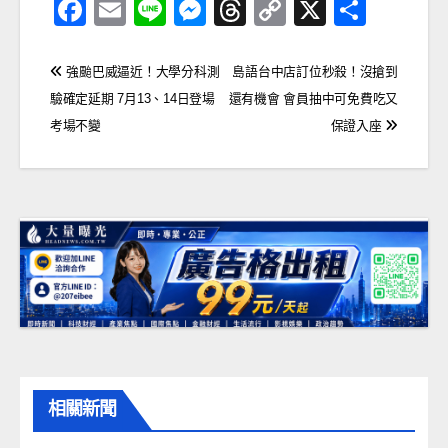
F
E
Li
M
T
C
X
分
a
m
n
e
hr
o
享
c
ail
e
ss
e
p
文
強颱巴威逼近！大學分科測
島語台中店訂位秒殺！沒搶到
e
e
a
y
驗確定延期 7月13、14日登場
還有機會 會員抽中可免費吃又
章
考場不變
保證入座
b
n
d
Li
導
o
g
s
n
覽
o
er
k
k
相關新聞