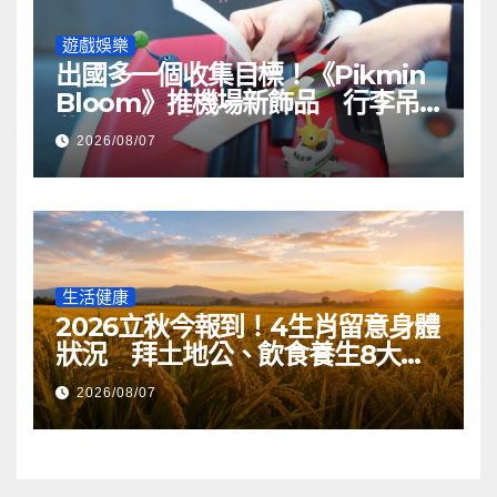
遊戲娛樂
出國多一個收集目標！《Pikmin
Bloom》推機場新飾品 行李吊
牌印上專屬機場代碼
2026/08/07
生活健康
2026立秋今報到！4生肖留意身體
狀況 拜土地公、飲食養生8大重
點一次看
2026/08/07