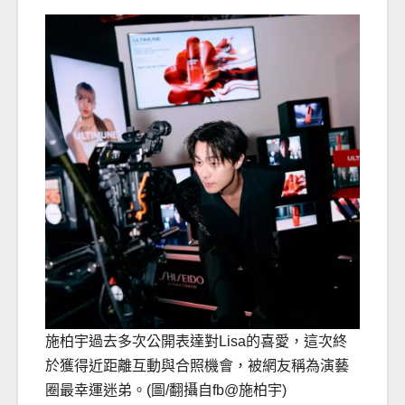
施柏宇過去多次公開表達對Lisa的喜愛，這次終
於獲得近距離互動與合照機會，被網友稱為演藝
圈最幸運迷弟。(圖/翻攝自fb@施柏宇)