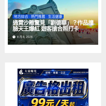
地方綜合
熱門推薦
生活健康
通霄沙雕驚見「劉德華」？作品撞
臉天王爆紅 遊客搶合照打卡
8 月 6, 2026