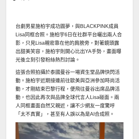
台劇男星施柏宇成功圓夢，與BLACKPINK成員
Lisa同框合照。施柏宇6日在社群平台曬出兩人合
影，只見Lisa親密靠在他的肩膀旁，對著鏡頭露
出甜美笑容，施柏宇則開心比出YA手勢，畫面曝
光後立刻引發粉絲熱烈討論。
這張合照拍攝於泰國曼谷一場資生堂品牌快閃活
動。施柏宇近期接連前往歐美與亞洲參加時尚活
動，才剛結束巴黎行程，便飛往曼谷出席品牌活
動，也因此再次與品牌全球代言人Lisa碰面。兩
人同框畫面自然又親近，讓不少網友一度驚呼
「太不真實」，甚至有人誤以為是AI合成照。