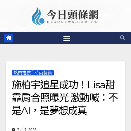
Skip
to
content
熱門推薦
時尚藝術
施柏宇追星成功！Lisa甜
靠肩合照曝光 激動喊：不
是AI，是夢想成真
7 月 7, 2026