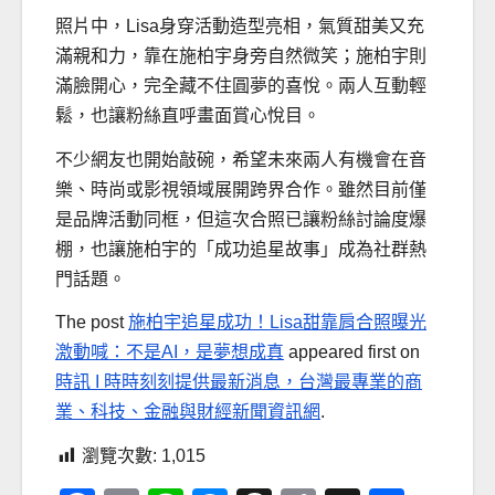
照片中，Lisa身穿活動造型亮相，氣質甜美又充
滿親和力，靠在施柏宇身旁自然微笑；施柏宇則
滿臉開心，完全藏不住圓夢的喜悅。兩人互動輕
鬆，也讓粉絲直呼畫面賞心悅目。
不少網友也開始敲碗，希望未來兩人有機會在音
樂、時尚或影視領域展開跨界合作。雖然目前僅
是品牌活動同框，但這次合照已讓粉絲討論度爆
棚，也讓施柏宇的「成功追星故事」成為社群熱
門話題。
The post
施柏宇追星成功！Lisa甜靠肩合照曝光
激動喊：不是AI，是夢想成真
appeared first on
時訊 I 時時刻刻提供最新消息，台灣最專業的商
業、科技、金融與財經新聞資訊網
.
瀏覽次數:
1,015