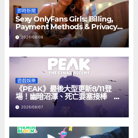
即時新聞
Sexy OnlyFans Girls: Billing,
Payment Methods & Privacy
Guide
2026/08/08
遊戲娛樂
《PEAK》最後大型更新8/11登
場！幽暗沼澤、死亡要塞接棒 最
終攀登挑戰曝光
2026/08/07