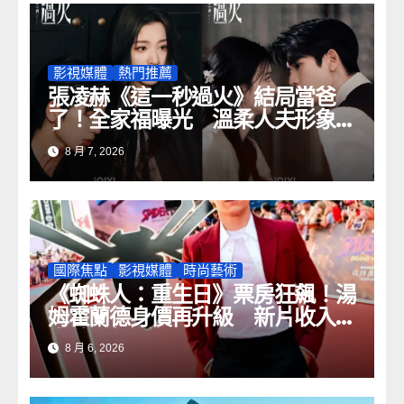
影視媒體
熱門推薦
張凌赫《這一秒過火》結局當爸
了！全家福曝光 溫柔人夫形象圈
粉
8 月 7, 2026
國際焦點
影視媒體
時尚藝術
《蜘蛛人：重生日》票房狂飆！湯
姆霍蘭德身價再升級 新片收入最
高破8億台幣
8 月 6, 2026