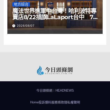
地方綜合
魔法世界進軍中台灣！哈利波特專
賣店8/22插旗LaLaport台中 75
坪新店一次逛
2026/08/07
今日頭條網︱HEADNEWS
Home
投訴爆料
服務條款
隱私權聲明