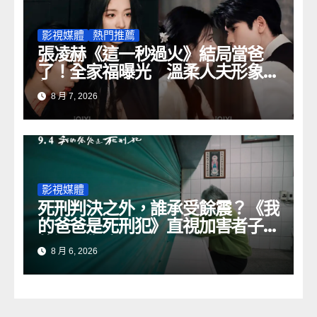
影視媒體
熱門推薦
張凌赫《這一秒過火》結局當爸
了！全家福曝光 溫柔人夫形象圈
粉
8 月 7, 2026
影視媒體
死刑判決之外，誰承受餘震？《我
的爸爸是死刑犯》直視加害者子女
的漫長傷痕
8 月 6, 2026