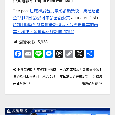
台北電影節 Taipei Film Festival
)
The post
巴威攪局台北電影節頒獎夜！典禮延後
至7月12日 影迷可申請全額退票
appeared first on
時訊 I 時時刻刻提供最新消息，台灣最專業的商
業、科技、金融與財經新聞資訊網
.
瀏覽次數:
5,938
F
E
Li
M
T
C
X
分
a
m
n
e
hr
o
享
c
ail
e
ss
e
p
文
李多慧被問明年還跳啦啦隊
王力宏成都演唱會驚傳摔傷！
e
e
a
y
嗎？親回未來動向 承諾：想
左耳軟骨碎裂縫27針 忍痛照
章
在台灣待10年
唱感動粉絲
b
n
d
Li
導
o
g
s
n
覽
o
er
k
k