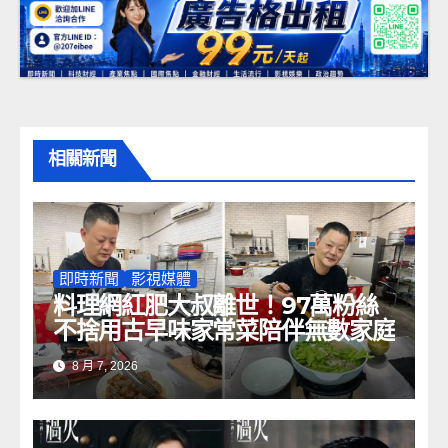
相關新聞
即時新聞
影視媒體
料理網紅肥大叔離世！97萬粉絲
不捨用古早味家常菜陪伴無數家庭
8 月 7, 2026