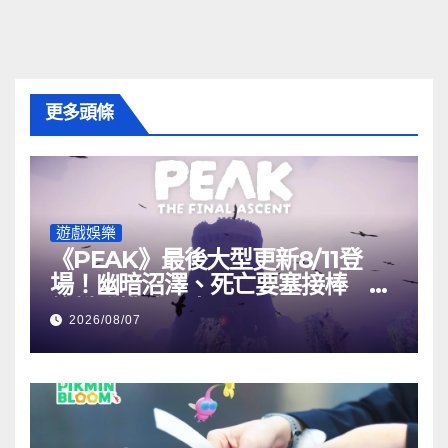
更多頭條
遊戲娛樂
《PEAK》最後大型更新8/11登
場！幽暗沼澤、死亡要塞接棒 最
終攀登挑戰曝光
2026/08/07