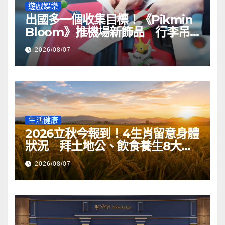
遊戲娛樂
出國多一個收集目標！《Pikmin
Bloom》推機場新飾品 行李吊
牌印上專屬機場代碼
2026/08/07
生活健康
2026立秋今報到！4生肖留意身體
狀況 拜土地公、飲食養生8大重
點一次看
2026/08/07