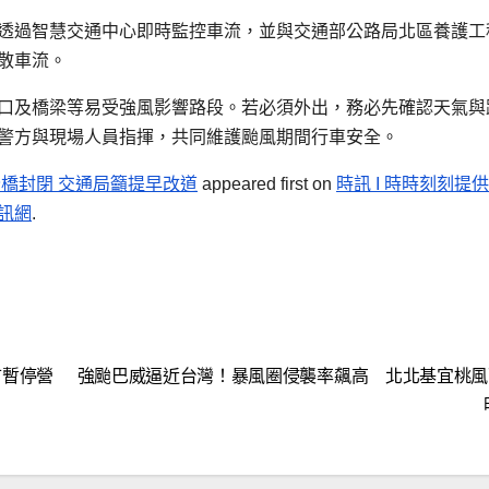
透過智慧交通中心即時監控車流，並與交通部公路局北區養護工
散車流。
口及橋梁等易受強風影響路段。若必須外出，務必先確認天氣與
警方與現場人員指揮，共同維護颱風期間行車安全。
橋封閉 交通局籲提早改道
appeared first on
時訊 I 時時刻刻提
訊網
.
市暫停營
強颱巴威逼近台灣！暴風圈侵襲率飆高 北北基宜桃風