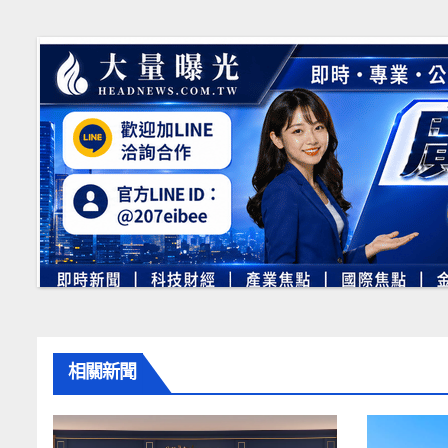
覽
o
er
k
k
相關新聞