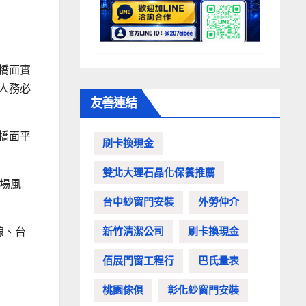
橋面實
人務必
友善連結
橋面平
刷卡換現金
雙北大理石晶化保養推薦
場風
台中紗窗門安裝
外勞仲介
新竹清潔公司
刷卡換現金
線、台
佰展門窗工程行
巴氏量表
桃園傢俱
彰化紗窗門安裝