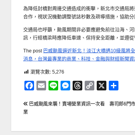
為降低封橋對周邊交通造成的衝擊，新北市交通局將
合作，視狀況機動調整號誌秒數及疏導措施，協助分
交通局也呼籲，颱風期間非必要應避免前往沿海、河
訊，行經橋梁時應降低車速、保持安全距離，並遵從
The post
巴威颱風逼近新北！淡江大橋遇10級風將全
消息，台灣最專業的商業、科技、金融與財經新聞資
瀏覽次數:
5,276
F
E
Li
M
T
C
X
分
a
m
n
e
hr
o
享
c
ail
e
ss
e
p
文
巴威颱風來襲！賣場營業資訊一次看 壽司郎6門
e
e
a
y
業
章
b
n
d
Li
導
o
g
s
n