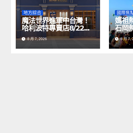
地方綜合
國際焦
魔法世界進軍中台灣！
媽祖
哈利波特專賣店8/22插
石岡
旗LaLaport台中 75
場 
8 月 7, 2026
8 月 7, 
坪新店一次逛
開唱