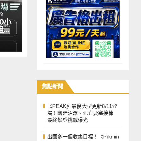
0小
阻絕
渡大
焦點
新聞
《PEAK》最後大型更新8/11登
場！幽暗沼澤、死亡要塞接棒
最終攀登挑戰曝光
出國多一個收集目標！《Pikmin