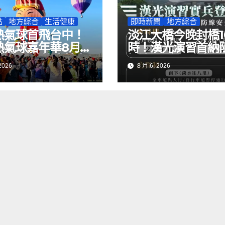
點
地方綜合
生活健康
即時新聞
地方綜合
熱氣球首飛台中！
淡江大橋今晚封橋1
熱氣球嘉年華8月登
時！漢光演習首納
玖壹壹、蕭煌奇接力
操演 用路人改走關
2026
8 月 6, 2026
橋