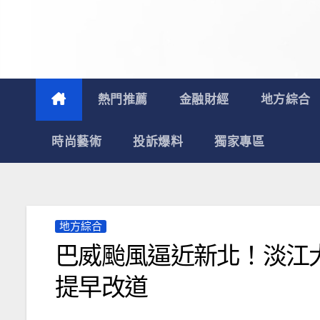
Skip
to
content
熱門推薦
金融財經
地方綜合
時尚藝術
投訴爆料
獨家專區
地方綜合
巴威颱風逼近新北！淡江大
提早改道