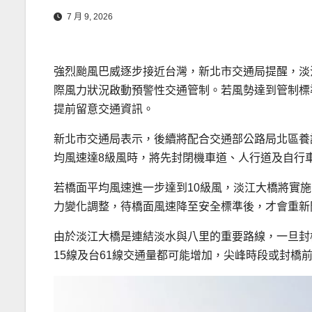
7 月 9, 2026
強烈颱風巴威逐步接近台灣，新北市交通局提醒，淡
際風力狀況啟動預警性交通管制。若風勢達到管制標
提前留意交通資訊。
新北市交通局表示，後續將配合交通部公路局北區養
均風速達8級風時，將先封閉機車道、人行道及自行
若橋面平均風速進一步達到10級風，淡江大橋將實
力變化調整，待橋面風速降至安全標準後，才會重新
由於淡江大橋是連結淡水與八里的重要路線，一旦封
15線及台61線交通量都可能增加，尖峰時段或封橋