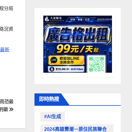
程分局
路況資
供最新
即時熱搜
雨恐最
明顯
#AI生成
2024高雄豐潮－原住民族聯合