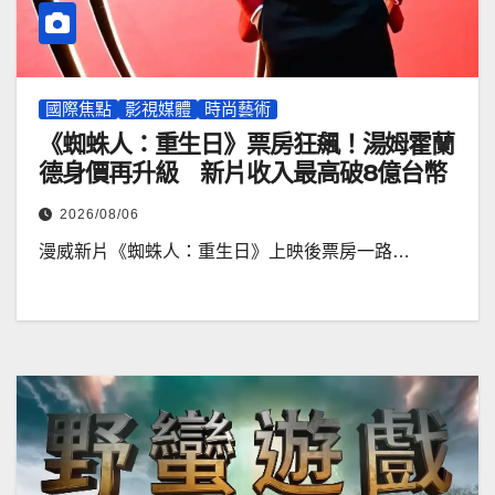
國際焦點
影視媒體
時尚藝術
《蜘蛛人：重生日》票房狂飆！湯姆霍蘭
德身價再升級 新片收入最高破8億台幣
2026/08/06
漫威新片《蜘蛛人：重生日》上映後票房一路…