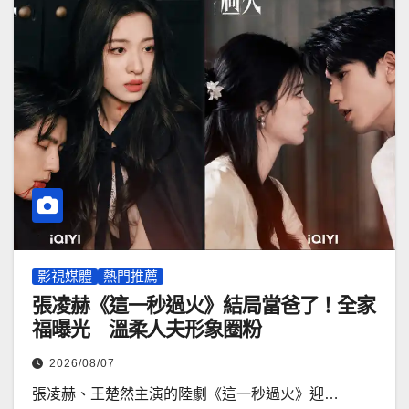
影視媒體
熱門推薦
張凌赫《這一秒過火》結局當爸了！全家
福曝光 溫柔人夫形象圈粉
2026/08/07
張凌赫、王楚然主演的陸劇《這一秒過火》迎…