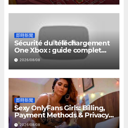
即時新聞
Sécurité du téléchargement
One Xbox : guide complet
pour jouer au casino en ligne
2026/08/08
即時新聞
Sexy OnlyFans Girls: Billing,
Payment Methods & Privacy
Guide
2026/08/08