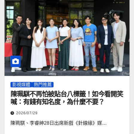
影視媒體
熱門推薦
陳珮騏不再怕被貼台八標籤！如今看開笑
喊：有錢有知名度，為什麼不要？
2026/07/29
陳珮騏、李睿紳28日出席新戲《針線緣》媒…