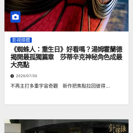
影視媒體
《蜘蛛人：重生日》好看嗎？湯姆霍蘭德
揭開最孤獨篇章 莎蒂辛克神秘角色成最
大亮點
2026/07/30
不再主打多重宇宙奇觀 新作把焦點拉回彼得…