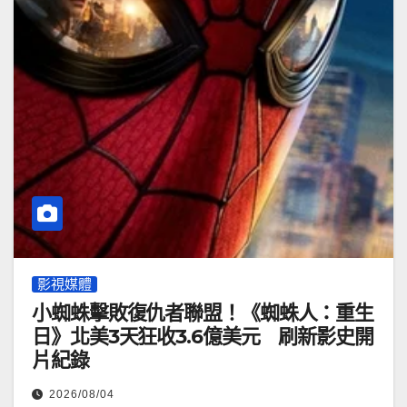
影視媒體
小蜘蛛擊敗復仇者聯盟！《蜘蛛人：重生
日》北美3天狂收3.6億美元 刷新影史開
片紀錄
2026/08/04