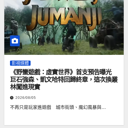
影視媒體
《野蠻遊戲：虛實世界》首支預告曝光
巨石強森、凱文哈特回歸終章，這次換叢
林闖進現實
2026/08/05
不再只是玩家進遊戲 城市街頭、魔幻風暴與…