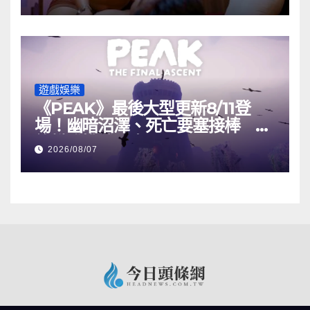
遊戲娛樂
《PEAK》最後大型更新8/11登
場！幽暗沼澤、死亡要塞接棒 最
終攀登挑戰曝光
2026/08/07