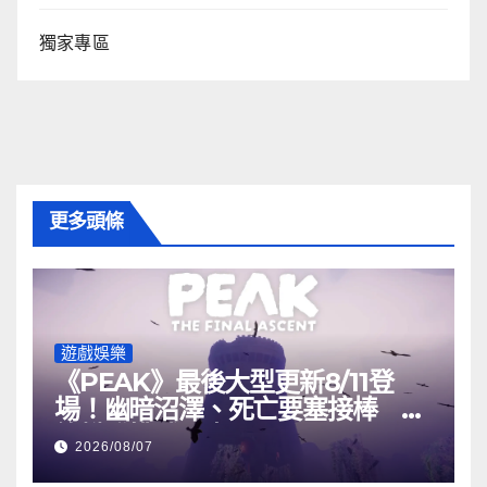
獨家專區
更多頭條
遊戲娛樂
《PEAK》最後大型更新8/11登
場！幽暗沼澤、死亡要塞接棒 最
終攀登挑戰曝光
2026/08/07