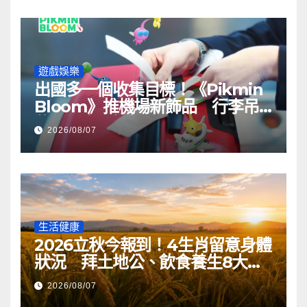
遊戲娛樂
出國多一個收集目標！《Pikmin
Bloom》推機場新飾品 行李吊
牌印上專屬機場代碼
2026/08/07
生活健康
2026立秋今報到！4生肖留意身體
狀況 拜土地公、飲食養生8大重
點一次看
2026/08/07