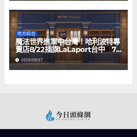
地方綜合
魔法世界進軍中台灣！哈利波特專
賣店8/22插旗LaLaport台中 75
坪新店一次逛
2026/08/07