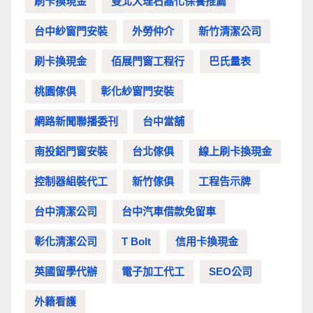
刷卡換現金
雙北大理石晶化保養推薦
台中紗窗門安裝
外勞仲介
新竹清潔公司
刷卡換現金
佰展門窗工程行
巴氏量表
桃園傢俱
彰化紗窗門安裝
網路新聞聯播委刊
台中當舖
南投鋁門窗安裝
台北傢俱
線上刷卡換現金
控制器組裝代工
新竹傢俱
工程告示牌
台中清潔公司
台中汽車借款免留車
彰化清潔公司
T Bolt
信用卡換現金
英國留學代辦
電子加工代工
SEO公司
外籍看護