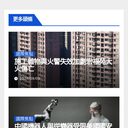
更多頭條
國際焦點
施工雜物與火警失效加劇宏福苑大
火傷亡
2026/08/09
國際焦點
中國機器人與逆變器受限美國國安