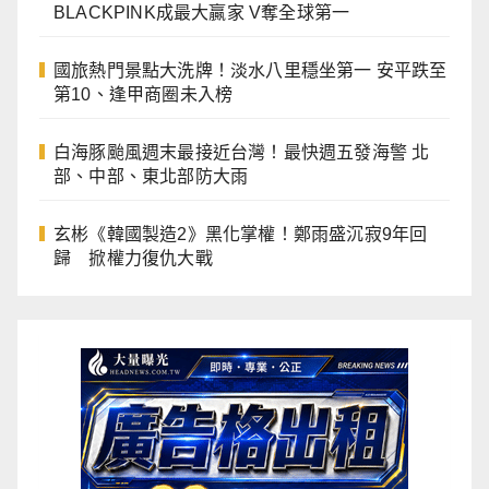
BLACKPINK成最大贏家 V奪全球第一
國旅熱門景點大洗牌！淡水八里穩坐第一 安平跌至
第10、逢甲商圈未入榜
白海豚颱風週末最接近台灣！最快週五發海警 北
部、中部、東北部防大雨
玄彬《韓國製造2》黑化掌權！鄭雨盛沉寂9年回
歸 掀權力復仇大戰