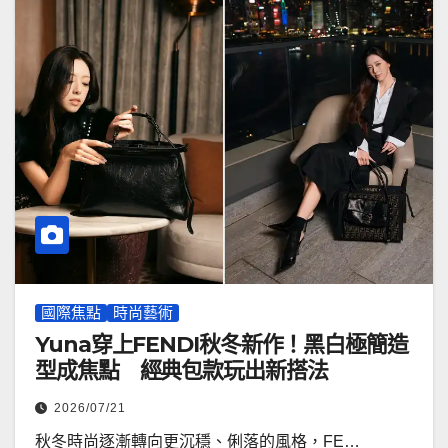
國際焦點
時尚藝術
Yuna穿上FENDI秋冬新作！黑白極簡造
型成焦點 經典包款玩出新搭法
2026/07/21
秋冬時尚逐漸轉向更沉穩、俐落的風格，FE…