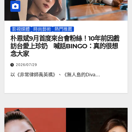
影視媒體
時尚藝術
熱門推薦
朴恩斌9月首度來台會粉絲！10年前因戲
訪台愛上珍奶 喊話BINGO：真的很想
念大家
2026/07/29
以《非常律師禹英禑》、《無人島的Diva…