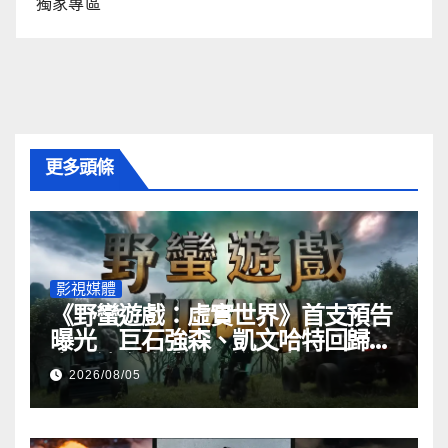
獨家專區
更多頭條
影視媒體
《野蠻遊戲：虛實世界》首支預告
曝光 巨石強森、凱文哈特回歸終
章，這次換叢林闖進現實
2026/08/05