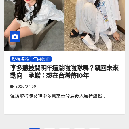
影視媒體
時尚藝術
李多慧被問明年還跳啦啦隊嗎？親回未來
動向 承諾：想在台灣待10年
2026/07/09
韓籍啦啦隊女神李多慧來台發展後人氣持續攀…