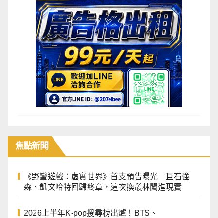
焦點
新聞
《野蠻遊戲：虛實世界》首支預告曝光 巨石強
森、凱文哈特回歸終章，這次換叢林闖進現實
2026上半年K-pop搜尋榜出爐！BTS、