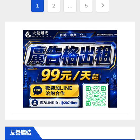
文
1
2
...
5
章
分
頁
友善連結