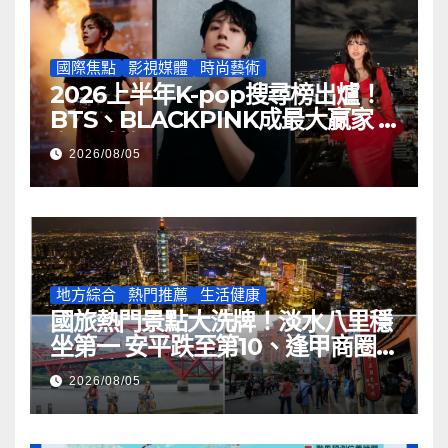
國際焦點
影視媒體
時尚藝術
2026上半年K-pop搜尋榜出爐！
BTS、BLACKPINK成最大贏家 V
奪全球第一
2026/08/05
地方綜合
熱門推薦
生活健康
國旅熱門景點大洗牌！淡水八里穩
坐第一 安平跌至第10、逢甲商圈
未入榜
2026/08/05